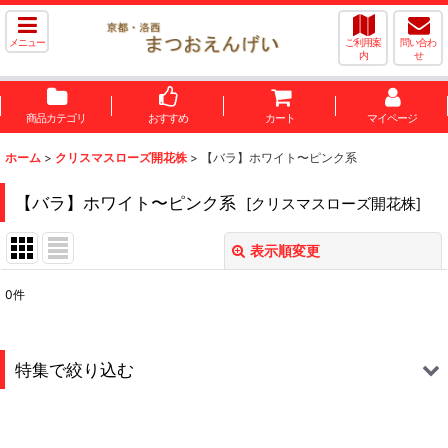
メニュー
ご利用案
問い合わ
内
せ
商品カテゴリ
おすすめ
カート
マイページ
ホーム
>
クリスマスローズ開花株
>
【バラ】ホワイト〜ピンク系
【バラ】ホワイト〜ピンク系
[
クリスマスローズ開花株
]
表示順変更
閉じる
0
件
表示数
:
並び順
:
特集で絞り込む
絞り込む
【バラ】レッド〜ワインレッド系