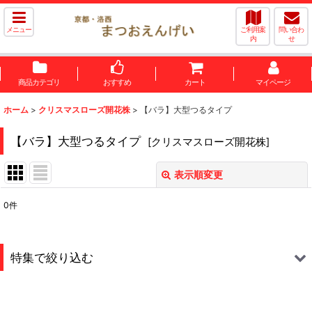
メニュー
ご利用案
問い合わ
内
せ
商品カテゴリ
おすすめ
カート
マイページ
ホーム
>
クリスマスローズ開花株
>
【バラ】大型つるタイプ
【バラ】大型つるタイプ
[
クリスマスローズ開花株
]
表示順変更
閉じる
0
件
表示数
:
並び順
:
特集で絞り込む
絞り込む
【バラ】レッド〜ワインレッド系