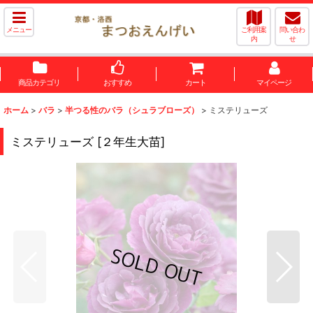
メニュー
ご利用案
問い合わ
内
せ
商品カテゴリ
おすすめ
カート
マイページ
ホーム
>
バラ
>
半つる性のバラ（シュラブローズ）
>
ミステリューズ
ミステリューズ
[
２年生大苗
]