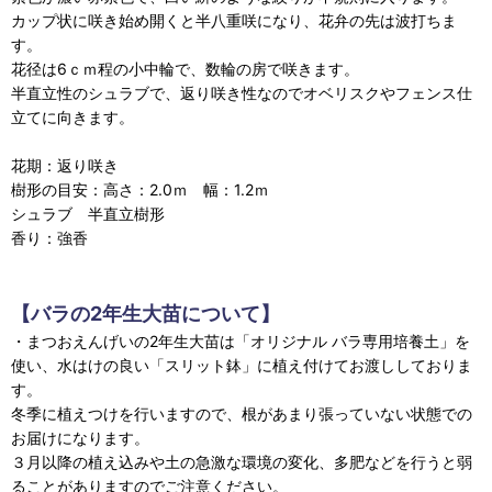
カップ状に咲き始め開くと半八重咲になり、花弁の先は波打ちま
す。
花径は6ｃｍ程の小中輪で、数輪の房で咲きます。
半直立性のシュラブで、返り咲き性なのでオベリスクやフェンス仕
立てに向きます。
花期：返り咲き
樹形の目安：高さ：2.0ｍ 幅：1.2ｍ
シュラブ 半直立樹形
香り：強香
【バラの2年生大苗について】
・まつおえんげいの2年生大苗は「オリジナル バラ専用培養土」を
使い、水はけの良い「スリット鉢」に植え付けてお渡ししておりま
す。
冬季に植えつけを行いますので、根があまり張っていない状態での
お届けになります。
３月以降の植え込みや土の急激な環境の変化、多肥などを行うと弱
ることがありますのでご注意ください。