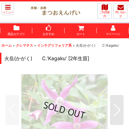
メニュー
ご利用案
問い合わ
内
せ
商品カテゴリ
おすすめ
カート
マイページ
ホーム
>
クレマチス
>
インテグリフォリア系
>
火岳(かがく) C.'Kagaku'
火岳(かがく) C.'Kagaku'
[
2年生苗
]