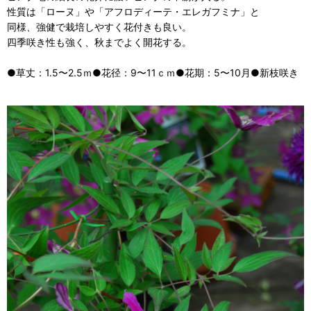
性質は「ローヌ」や「アフロディーテ・エレガフミナ」と
同様、強健で栽培しやすく花付きも良い。
四季咲き性も強く、秋までよく開花する。
●草丈：1.5〜2.5ｍ●花径：9〜11ｃｍ●花期：5〜10月●新枝咲き