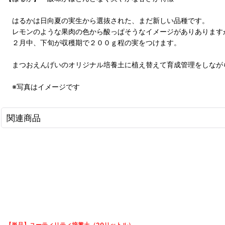
はるかは日向夏の実生から選抜された、まだ新しい品種です。
レモンのような果肉の色から酸っぱそうなイメージがありあります
２月中、下旬が収穫期で２００ｇ程の実をつけます。
まつおえんげいのオリジナル培養土に植え替えて育成管理をしなが
※写真はイメージです
関連商品
【単品】ユーティリティ培養土（20リットル）