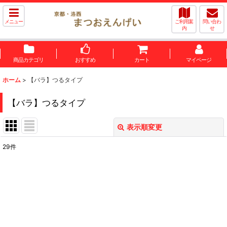
メニュー
ご利用案
問い合わ
内
せ
商品カテゴリ
おすすめ
カート
マイページ
ホーム
>
【バラ】つるタイプ
【バラ】つるタイプ
表示順変更
閉じる
29
件
表示数
:
並び順
:
絞り込む