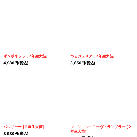
ポンポネッラ
[
２年生大苗
]
つるジュリア
[
２年生大苗
]
4,980
円
(税込)
3,850
円
(税込)
バレリーナ
[
２年生大苗
]
マニントン・モーヴ・ランブラー
[
２
年生大苗
]
3,980
円
(税込)