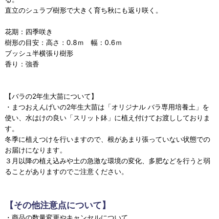
直立のシュラブ樹形で大きく育ち秋にも返り咲く。
花期：四季咲き
樹形の目安：高さ：0.8ｍ 幅：0.6ｍ
ブッシュ半横張り樹形
香り：強香
【バラの2年生大苗について】
・まつおえんげいの2年生大苗は「オリジナル バラ専用培養土」を
使い、水はけの良い「スリット鉢」に植え付けてお渡ししておりま
す。
冬季に植えつけを行いますので、根があまり張っていない状態での
お届けになります。
３月以降の植え込みや土の急激な環境の変化、多肥などを行うと弱
ることがありますのでご注意ください。
【その他注意点について】
・商品の数量変更やキャンセルについて