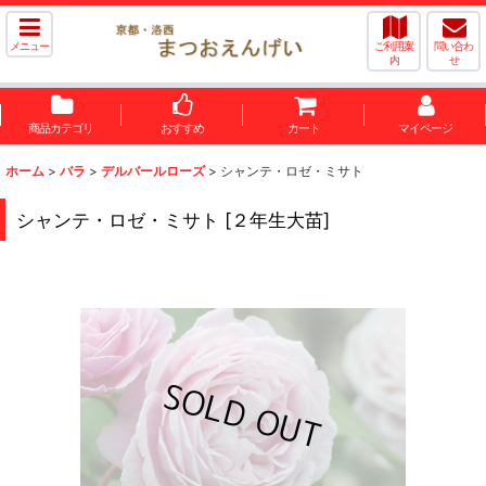
メニュー
ご利用案
問い合わ
内
せ
商品カテゴリ
おすすめ
カート
マイページ
ホーム
>
バラ
>
デルバールローズ
>
シャンテ・ロゼ・ミサト
シャンテ・ロゼ・ミサト
[
２年生大苗
]