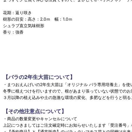
花期：返り咲き
樹形の目安：高さ：2.0ｍ 幅：1.0ｍ
シュラブ直立気味樹形
香り：強香
【バラの2年生大苗について】
・まつおえんげいの2年生大苗は「オリジナル バラ専用培養土」を
冬季に植えつけを行いますので、根があまり張っていない状態でのお
３月以降の植え込みや土の急激な環境の変化、多肥などを行うと弱る
【その他注意点について】
・商品の数量変更やキャンセルについて
上記につきましてはご注文確定時にお知らせいたします「受注番号」
・【予約商品】と【通常販売】のバラ・クレマチス苗との同梱は出来