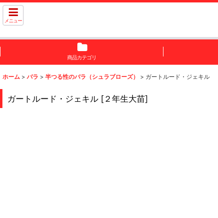
メニュー
商品カテゴリ
ホーム
>
バラ
>
半つる性のバラ（シュラブローズ）
>
ガートルード・ジェキル
ガートルード・ジェキル
[
２年生大苗
]