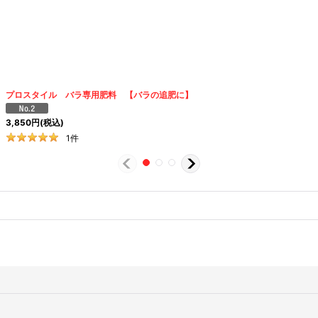
プロスタイル バラ専用肥料 【バラの追肥に】
3,850
円
(税込)
1
件