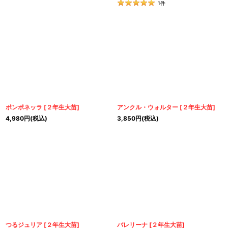
1
件
ポンポネッラ
[
２年生大苗
]
アンクル・ウォルター
[
２年生大苗
]
4,980
円
(税込)
3,850
円
(税込)
つるジュリア
[
２年生大苗
]
バレリーナ
[
２年生大苗
]