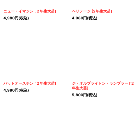
ニュー・イマジン
[
２年生大苗
]
ヘリテージ
[
2年生大苗
]
4,980
円
(税込)
4,980
円
(税込)
パットオースチン
[
２年生大苗
]
ジ・オルブライトン・ランブラー
[
２
年生大苗
]
4,980
円
(税込)
5,800
円
(税込)