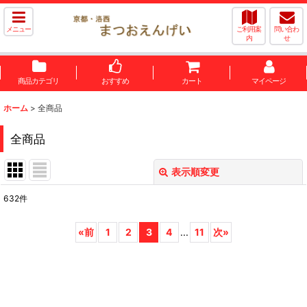
メニュー
ご利用案
問い合わ
内
せ
商品カテゴリ
おすすめ
カート
マイページ
ホーム
>
全商品
全商品
表示順変更
閉じる
632
件
表示数
:
«
前
1
2
3
4
...
11
次
»
並び順
:
絞り込む