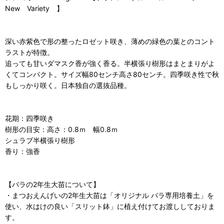
New Variety 】
深い赤紫色で形の整ったロゼット咲き、薄めの緑色の葉とのコント
ラストが特徴。
追っても甘いダマスク香が強く香る。半横張り樹形はまとまりがよ
くてコンパクト。サイズ幅80センチ高さ80センチ。四季咲き性で秋
もしっかり咲く。日本独自の選抜品種。
花期：四季咲き
樹形の目安：高さ：0.8ｍ 幅0.8ｍ
シュラブ半横張り樹形
香り：強香
【バラの2年生大苗について】
・まつおえんげいの2年生大苗は「オリジナル バラ専用培養土」を
使い、水はけの良い「スリット鉢」に植え付けてお渡ししておりま
す。