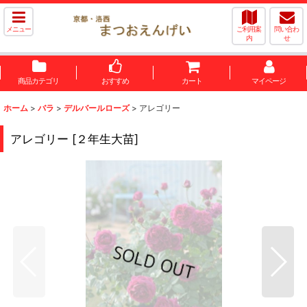
メニュー
ご利用案
問い合わ
内
せ
商品カテゴリ
おすすめ
カート
マイページ
ホーム
>
バラ
>
デルバールローズ
>
アレゴリー
アレゴリー
[
２年生大苗
]