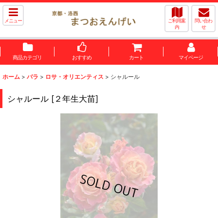
メニュー
ご利用案
問い合わ
内
せ
商品カテゴリ
おすすめ
カート
マイページ
ホーム
>
バラ
>
ロサ・オリエンティス
>
シャルール
シャルール
[
２年生大苗
]