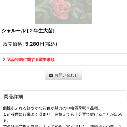
シャルール
[
２年生大苗
]
販売価格
:
5,280
円
(税込)
返品特約に関する重要事項
お問い合わせ
商品詳細
個性あふれる鮮やかな花色が魅力の中輪四季咲き品種。
１ｍ程度に行儀よく収まり、鉢植えでも十分育て続けることが出来
る。
花色は開花期の気温によって変化に富んでおり、四季折々の美しさ