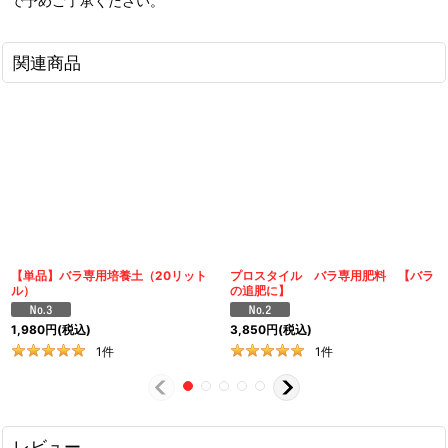
で予めご了承ください。
関連商品
【単品】バラ専用培養土（20リット
プロスタイル バラ専用肥料 【バラ
ル）
の追肥に】
1,980
円
(税込)
3,850
円
(税込)
1
件
1
件
レビュー