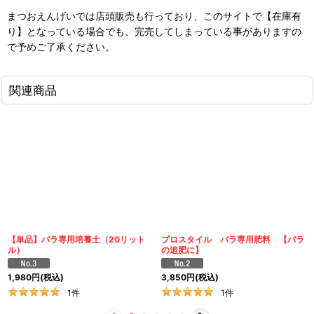
まつおえんげいでは店頭販売も行っており、このサイトで【在庫有
り】となっている場合でも、完売してしまっている事がありますの
で予めご了承ください。
関連商品
【単品】バラ専用培養土（20リット
プロスタイル バラ専用肥料 【バラ
ル）
の追肥に】
1,980
円
(税込)
3,850
円
(税込)
1
件
1
件