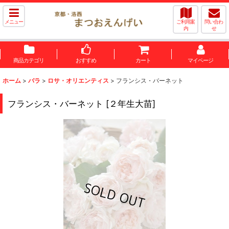
メニュー
ご利用案
問い合わ
内
せ
商品カテゴリ
おすすめ
カート
マイページ
ホーム
>
バラ
>
ロサ・オリエンティス
>
フランシス・バーネット
フランシス・バーネット
[
２年生大苗
]