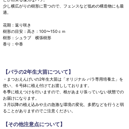
少し横広がりの樹形に育つので、フェンスなど低めの構造物にも最
適。
花期：返り咲き
樹形の目安：高さ：100〜150ｃｍ
樹形：シュラブ 横張樹形
香り：中香
【バラの2年生大苗について】
・まつおえんげいの2年生大苗は「オリジナル バラ専用培養土」を
使い、６号鉢に植え付けてお渡ししております。
冬季に植えつけを行いますので、根があまり張っていない状態での
お届けになります。
３月以降の植え込みや土の急激な環境の変化、多肥などを行うと弱
ることがありますのでご注意ください。
【その他注意点について】