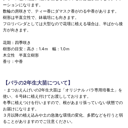
ーションになります。
数輪の房咲きで、ティー香にダマスク香がのる中香があります。
樹形は半直立性で、鉢栽培にも向きます。
フロリバンダとしては大型なので花壇に植える場合は、半ばから後
方が向きます。
花期：四季咲き
樹形の目安：高さ：1.4ｍ 幅：1.0ｍ
木立性 半直立樹形
香り：中香
【バラの2年生大苗について】
・まつおえんげいの2年生大苗は「オリジナル バラ専用培養土」を
使い、６号鉢に植え付けてお渡ししております。
冬季に植えつけを行いますので、根があまり張っていない状態での
お届けになります。
３月以降の植え込みや土の急激な環境の変化、多肥などを行うと弱
ることがありますのでご注意ください。