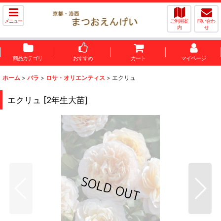
メニュー
ご利用案
問い合わ
内
せ
商品カテゴリ
おすすめ
カート
マイページ
ホーム
>
バラ
>
ロサ・オリエンティス
>
エクリュ
エクリュ
[
2年生大苗
]