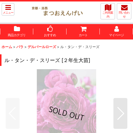
メニュー
ご利用案
問い合わ
内
せ
商品カテゴリ
おすすめ
カート
マイページ
ホーム
>
バラ
>
デルバールローズ
>
ル・タン・デ・スリーズ
ル・タン・デ・スリーズ
[
２年生大苗
]