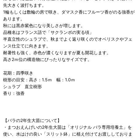
先大きく波打ちます。
1輪もしくは数輪の房で咲き、ダマスク香にフルーツ香がのる強香が
あります。
秋には黒赤紫色になり美しさが増します。
品種名はフランス語で「サクランボの実る頃」
半直立性のシュラブで、秋までよく返り咲くのでオベリスクやフェ
ンス仕立てに向きます。
耐暑性も強く、赤色が濃くなりますが夏も開花します。
高さ2ｍ位の構造物にぴったりなサイズです。
花期：四季咲き
樹形の目安：高さ：1.5ｍ 幅：1.0ｍ
シュラブ 直立樹形
香り：強香
【バラの2年生大苗について】
・まつおえんげいの2年生大苗は「オリジナル バラ専用培養土」を
使い、水はけの良い「スリット鉢」に植え付けてお渡ししておりま