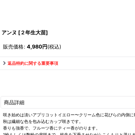
アンヌ
[
２年生大苗
]
販売価格
:
4,980
円
(税込)
返品特約に関する重要事項
商品詳細
咲き始めは淡いアプリコットイエロー〜クリーム色に花びらの内側に
秋は繊細な色を包み込むカップ咲きです。
香りも強香で、フルーツ香にティー香がのります。
1輪もしくは数輪の房咲きで、枝先を下垂させながらこんもりと茂り