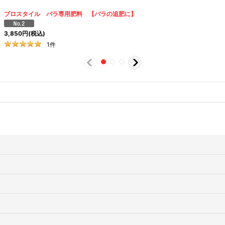
プロスタイル バラ専用肥料 【バラの追肥に】
3,850
円
(税込)
1
件