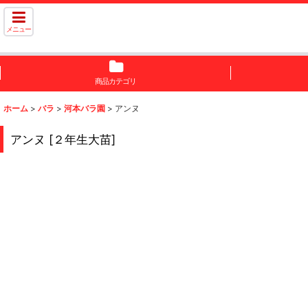
メニュー
商品カテゴリ
ホーム
>
バラ
>
河本バラ園
>
アンヌ
アンヌ
[
２年生大苗
]