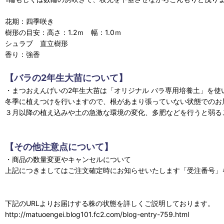
花期：四季咲き
樹形の目安：高さ：1.2ｍ 幅：1.0ｍ
シュラブ 直立樹形
香り：強香
【バラの2年生大苗について】
・まつおえんげいの2年生大苗は「オリジナル バラ専用培養土」を
冬季に植えつけを行いますので、根があまり張っていない状態でのお
３月以降の植え込みや土の急激な環境の変化、多肥などを行うと弱る
【その他注意点について】
・商品の数量変更やキャンセルについて
上記につきましてはご注文確定時にお知らせいたします「受注番号」
下記のURLよりお届けする株の状態を詳しくご説明しております。
http://matuoengei.blog101.fc2.com/blog-entry-759.html